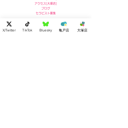
アクセス
[
大塚店]
ブログ
セラピスト募集
亀戸店 住所
X/Twitter
TikTok
Bluesky
亀戸店
大塚店
〒136-0071
東京都江東区亀戸5-5-13
リコービル４階
Ricoh Building 4F,
5-5-13 Kameido, Koto-ku, Tokyo
post no.136-0071
お問い合わせ :
03-5609-7180
大塚店 住所
〒170-0004
東京都豊島区北大塚2-2-7
ドルメン大塚4F
4F Dolmen Otsuka
2-2-7 Kitaotsuka, Toshima-ku,
Tōkyō-to
post no.170-0004