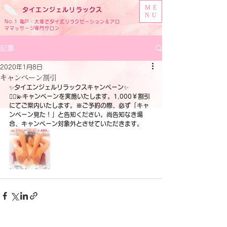
ME
タイ
エンジェル
リラックス
NU
No.1 亀戸・大塚でタイ式リラクゼーション＆アロ
ママッサージ専門サロン
記事
2020年1月8日
キャンペーン割引
✨
タイエンジェルリラックスキャンペーン
✨
🧚‍♀️💫
キャンペーンを実施いたします。1,000￥割引
にてご案内いたします。※ご予約の際、必ず「キャ
ンペーン見た！」と告知ください。尚告知なき場
合、キャンペーン対象外とさせていただきます。