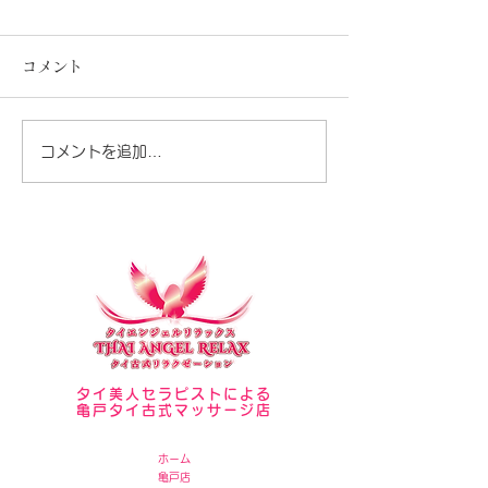
コメント
セラピスト写真
夏が暑いですね♪
コメントを追加…
タイ美人セラピストによる
亀戸タイ古式マッサージ店
ホーム
亀戸店