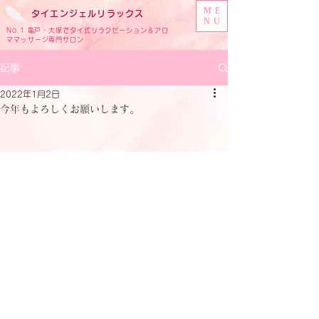
ME
タイ
エンジェル
リラックス
NU
No.1 亀戸・大塚でタイ式リラクゼーション＆アロ
ママッサージ専門サロン
記事
2022年1月2日
今年もよろしくお願いします。