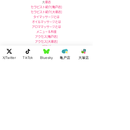
​
大塚店
セラピスト紹介[
亀戸店]
セラピスト紹介[
大塚店]
タイマッサージとは
オイルマッサージとは
アロママッサージとは
メニュー＆料金
アクセス
[
亀戸店]
アクセス
[
大塚店]
ブログ
セラピスト募集
X/Twitter
TikTok
Bluesky
亀戸店
大塚店
亀戸店 住所
〒136-0071
東京都江東区亀戸5-5-13
リコービル４階
Ricoh Building 4F,
5-5-13 Kameido, Koto-ku, Tokyo
post no.136-0071
お問い合わせ :
03-5609-7180
大塚店 住所
〒170-0004