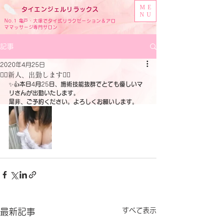
ME
タイ
エンジェル
リラックス
NU
No.1 亀戸・大塚でタイ式リラクゼーション＆アロ
ママッサージ専門サロン
記事
2020年4月25日
🧚‍♀️新人、出勤します🧚‍♀️
✨👍
本日
4
月
25
日、施術技能抜群でとても優しいマ
リさんが出勤いたします。
是非、ご予約ください。よろしくお願いします。
すべて表示
最新記事