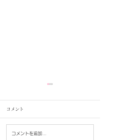
コメント
セラピスト写真
夏が暑いですね♪
コメントを追加…