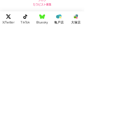
ブログ
セラピスト募集
亀戸店 住所
〒136-0071
X/Twitter
TikTok
Bluesky
亀戸店
大塚店
東京都江東区亀戸5-5-13
リコービル４階
Ricoh Building 4F,
5-5-13 Kameido, Koto-ku, Tokyo
post no.136-0071
お問い合わせ :
03-5609-7180
大塚店 住所
〒170-0004
東京都豊島区北大塚2-2-7
ドルメン大塚4F
4F Dolmen Otsuka
2-2-7 Kitaotsuka, Toshima-ku,
Tōkyō-to
post no.170-0004
お問い合わせ :
03-5972-1421