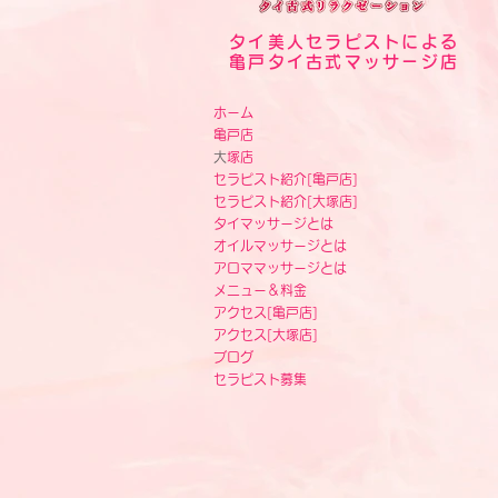
タイ美人セラピストによる
亀戸タイ古式マッサージ店
ホーム
亀戸店
​
大塚店
セラピスト紹介[
亀戸店]
セラピスト紹介[
大塚店]
タイマッサージとは
オイルマッサージとは
アロママッサージとは
メニュー＆料金
アクセス
[
亀戸店]
アクセス
[
大塚店]
ブログ
セラピスト募集