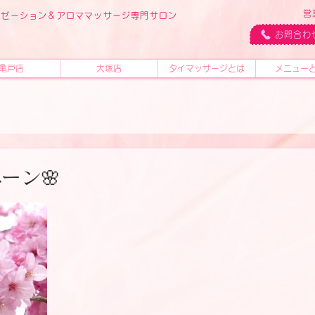
営
ラクゼーション＆アロママッサージ専門サロン
ス
お問合わ
亀戸店
大塚店
タイマッサージとは
メニュー
ーン🌸