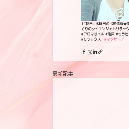
1
月
8
日
✨
水曜日の出勤情報★
ぐりのタイエンジェルリラッ
#
アロマオイル
 #
亀戸
 #
セラピ
‪#
リラックス　
#マッサージ
最新記事