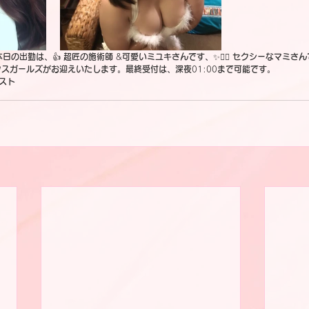
本日の出勤は、
👍 
超匠の施術師
 &
可愛いミユキさんです、
✨🧚‍♀ 
セクシーなマミさん
クスガールズがお迎えいたします。最終受付は、深夜
01:00
まで可能です。
スト