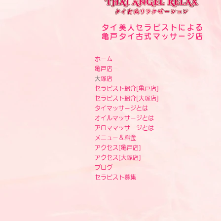
タイ美人セラピストによる
亀戸タイ古式マッサージ店
ホーム
亀戸店
​
大塚店
セラピスト紹介[
亀戸店]
セラピスト紹介[
大塚店]
タイマッサージとは
オイルマッサージとは
アロママッサージとは
メニュー＆料金
アクセス
[
亀戸店]
アクセス
[
大塚店]
ブログ
セラピスト募集