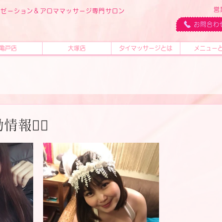
営
ラクゼーション＆アロママッサージ専門サロン
ス
お問合わ
亀戸店
大塚店
タイマッサージとは
メニュー
情報🧚‍♂️