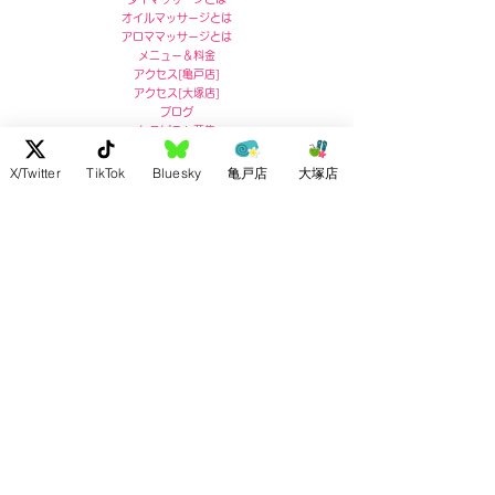
オイルマッサージとは
アロママッサージとは
メニュー＆料金
アクセス
[
亀戸店]
アクセス
[
大塚店]
ブログ
セラピスト募集
X/Twitter
TikTok
Bluesky
亀戸店
大塚店
亀戸店 住所
〒136-0071
東京都江東区亀戸5-5-13
リコービル４階
Ricoh Building 4F,
5-5-13 Kameido, Koto-ku, Tokyo
post no.136-0071
お問い合わせ :
03-5609-7180
大塚店 住所
〒170-0004
東京都豊島区北大塚2-2-7
ドルメン大塚4F