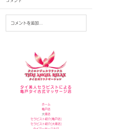
コメント
セラピスト写真
夏が暑いですね♪
コメントを追加…
タイ美人セラピストによる
亀戸タイ古式マッサージ店
ホーム
亀戸店
​
大塚店
セラピスト紹介[
亀戸店]
セラピスト紹介[
大塚店]
タイマッサージとは