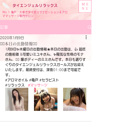
ME
タイ
エンジェル
リラックス
NU
No.1 亀戸・大塚でタイ式リラクゼーション＆アロ
ママッサージ専門サロン
記事
2020年1月9日
🧚‍♂️本日の出勤情報🧚‍♂️
1
月9日✨木曜日の出勤情報★本日の出勤は、
👍 
超匠
の施術師
 &
可愛いミユキさん、✨陽気な性格のモナ
さん、
🧚‍♂️ 
爆ボディーのミミさんです。本日も選りす
ぐりのタイエンジェルリラックスガールズがお迎え
いたします。最終受付は、深夜
01:00
まで可能で
す。
#
アロマオイル
 #
亀戸
 #
セラピスト
‪#
リラックス　
#マッサージ