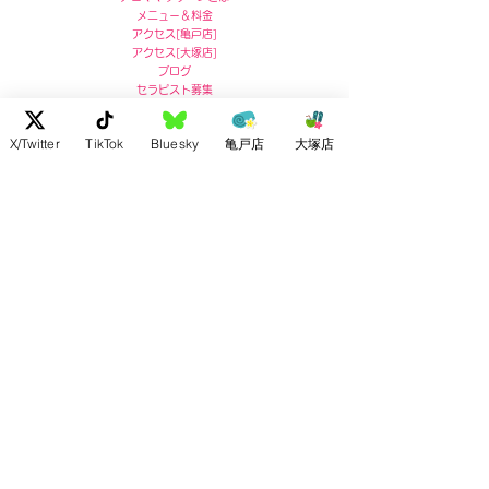
メニュー＆料金
アクセス
[
亀戸店]
アクセス
[
大塚店]
ブログ
セラピスト募集
亀戸店 住所
X/Twitter
TikTok
Bluesky
亀戸店
大塚店
〒136-0071
東京都江東区亀戸5-5-13
リコービル４階
Ricoh Building 4F,
5-5-13 Kameido, Koto-ku, Tokyo
post no.136-0071
お問い合わせ :
03-5609-7180
大塚店 住所
〒170-0004
東京都豊島区北大塚2-2-7
ドルメン大塚4F
4F Dolmen Otsuka
2-2-7 Kitaotsuka, Toshima-ku,