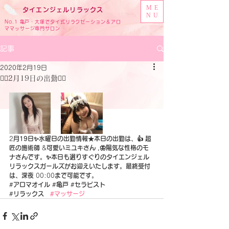
ME
タイ
エンジェル
リラックス
NU
No.1 亀戸・大塚でタイ式リラクゼーション＆アロ
ママッサージ専門サロン
記事
2020年2月19日
🧚‍♂️2月19日の出勤🧚‍♂️
2
月19日✨水曜日の出勤情報★本日の出勤は、👍 超
匠の施術師
 &
可愛いミユキさん ,🦋陽気な性格のモ
ナさんです。✨本日も選りすぐりのタイエンジェル
リラックスガールズがお迎えいたします。最終受付
は、深夜 
00:00
まで可能です。
#
アロマオイル
 #
亀戸
 #
セラピスト
‪#
リラックス　
#マッサージ