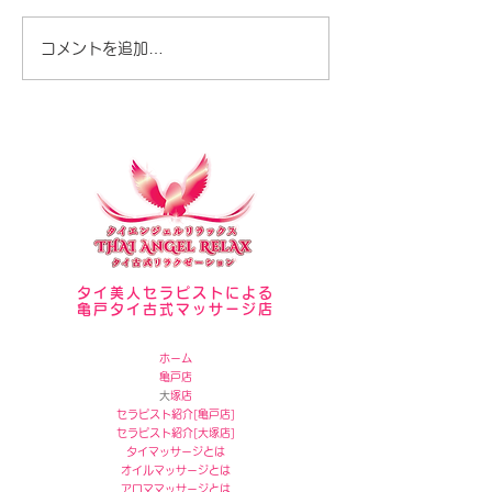
セラピスト写真
夏が暑いですね♪
コメントを追加…
タイ美人セラピストによる
亀戸タイ古式マッサージ店
ホーム
亀戸店
​
大塚店
セラピスト紹介[
亀戸店]
セラピスト紹介[
大塚店]
タイマッサージとは
オイルマッサージとは
アロママッサージとは