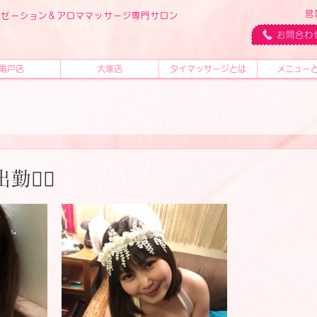
営
ラクゼーション＆アロママッサージ専門サロン
ス
お問合わ
亀戸店
大塚店
タイマッサージとは
メニュー
勤🧚‍♂️