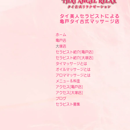
タイ美人セラピストによる
亀戸タイ古式マッサージ店
ホーム
亀戸店
​
大塚店
セラピスト紹介[
亀戸店]
セラピスト紹介[
大塚店]
タイマッサージとは
オイルマッサージとは
アロママッサージとは
メニュー＆料金
アクセス
[
亀戸店]
アクセス
[
大塚店]
ブログ
セラピスト募集