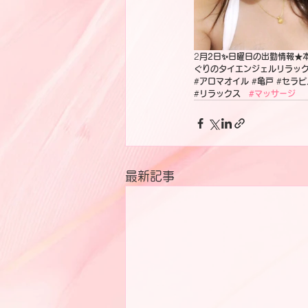
2
月2日✨日曜日の出勤情報★
ぐりのタイエンジェルリラッ
#
アロマオイル
 #
亀戸
 #
セラピ
‪#
リラックス　
#マッサージ
最新記事