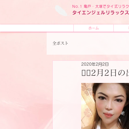
No.1 亀戸・大塚でタイ式リ
タイ
エンジェル
リラック
ホーム
全ポスト
2020年2月2日
🧚‍♂️2月2日の出