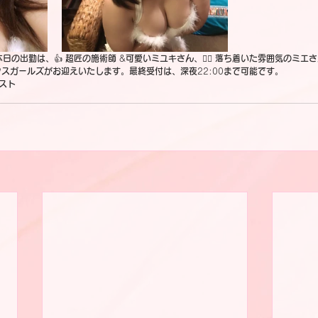
本日の出勤は、
👍 
超匠の施術師
 &
可愛いミユキさん、
🧚‍♂️ 
落ち着いた雰囲気のミエさ
クスガールズがお迎えいたします。最終受付は、深夜
22:00
まで可能です。
スト