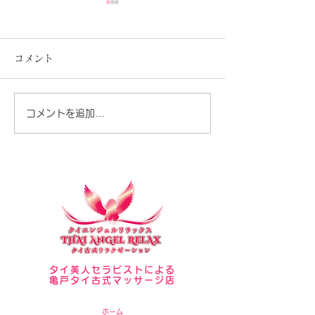
コメント
セラピスト写真
夏が暑いですね♪
コメントを追加…
タイ美人セラピストによる
亀戸タイ古式マッサージ店
ホーム