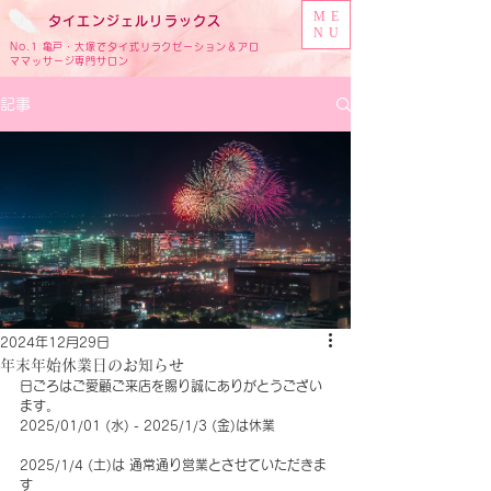
ME
タイ
エンジェル
リラックス
NU
No.1 亀戸・大塚でタイ式リラクゼーション＆アロ
ママッサージ専門サロン
記事
2024年12月29日
年末年始休業日のお知らせ
日ごろはご愛顧ご来店を賜り誠にありがとうござい
ます。
2025/01/01 (水) - 2025/1/3 (金)は休業
2025/1/4 (土)は 通常通り営業とさせていただきま
す