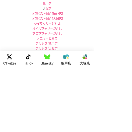
亀戸店
​
大塚店
セラピスト紹介[
亀戸店]
セラピスト紹介[
大塚店]
タイマッサージとは
オイルマッサージとは
アロママッサージとは
メニュー＆料金
アクセス
[
亀戸店]
アクセス
[
大塚店]
ブログ
セラピスト募集
X/Twitter
TikTok
Bluesky
亀戸店
大塚店
亀戸店 住所
〒136-0071
東京都江東区亀戸5-5-13
リコービル４階
Ricoh Building 4F,
5-5-13 Kameido, Koto-ku, Tokyo
post no.136-0071
お問い合わせ :
03-5609-7180