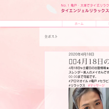
No.1 亀戸・大塚でタイ式リ
タイ
エンジェル
リラック
ホーム
全ポスト
2020年4月18日
🧚‍♂️4月18日の
4
月18日✨土曜日の出勤情報★
スレンダー美人のメイさんです
00:00
まで可能です。
#
アロマオイル
 #
亀戸
 #
セラピ
‪#
リラックス　
#マッサージ