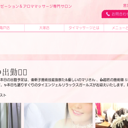
営
ラクゼーション＆アロママッサージ専門サロン
ス
お問合わ
亀戸店
大塚店
タイマッサージとは
メニュー
出勤🧚‍♂️
本日の出勤予定は、🦋新子施術技能抜群た&優しいのマリさん 、👍超匠の施術師
 &
。✨本日も選りすぐりのタイエンジェルリラックスガールズがお迎えいたします。
スト