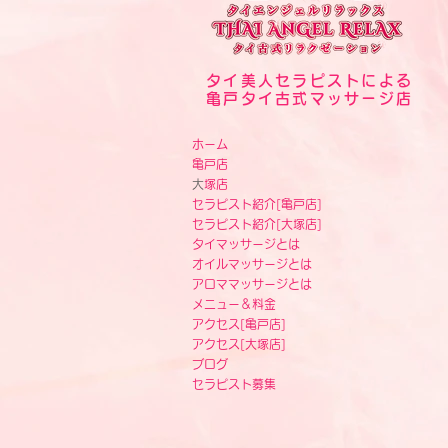
タイ美人セラピストによる
亀戸タイ古式マッサージ店
ホーム
亀戸店
​
大塚店
セラピスト紹介[
亀戸店]
セラピスト紹介[
大塚店]
タイマッサージとは
オイルマッサージとは
アロママッサージとは
メニュー＆料金
アクセス
[
亀戸店]
アクセス
[
大塚店]
ブログ
セラピスト募集