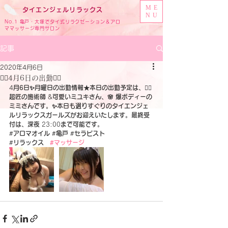
ME
タイ
エンジェル
リラックス
NU
No.1 亀戸・大塚でタイ式リラクゼーション＆アロ
ママッサージ専門サロン
記事
2020年4月6日
🧚‍♂️4月6日の出勤🧚‍♂️
4
月6日✨月曜日の出勤情報★本日の出勤予定は、
🧚‍♀️
超匠の施術師
 &
可愛いミユキさん、🌸 爆ボディーの
ミミさんです。✨本日も選りすぐりのタイエンジェ
ルリラックスガールズがお迎えいたします。最終受
付は、深夜 
23:00
まで可能です。
#
アロマオイル
 #
亀戸
 #
セラピスト
‪#
リラックス　
#マッサージ