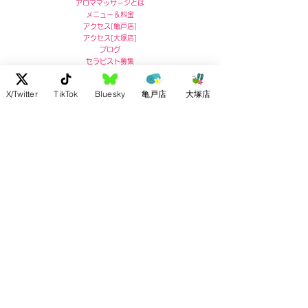
アロママッサージとは
メニュー＆料金
アクセス
[
亀戸店]
アクセス
[
大塚店]
ブログ
セラピスト募集
X/Twitter
TikTok
Bluesky
亀戸店
大塚店
亀戸店 住所
〒136-0071
東京都江東区亀戸5-5-13
リコービル４階
Ricoh Building 4F,
5-5-13 Kameido, Koto-ku, Tokyo
post no.136-0071
お問い合わせ :
03-5609-7180
大塚店 住所
〒170-0004
東京都豊島区北大塚2-2-7
ドルメン大塚4F
4F Dolmen Otsuka
2-2-7 Kitaotsuka, Toshima-ku,