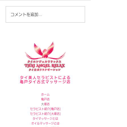
セラピスト写真
夏が暑いですね♪
コメントを追加…
タイ美人セラピストによる
亀戸タイ古式マッサージ店
ホーム
亀戸店
​
大塚店
セラピスト紹介[
亀戸店]
セラピスト紹介[
大塚店]
タイマッサージとは
オイルマッサージとは