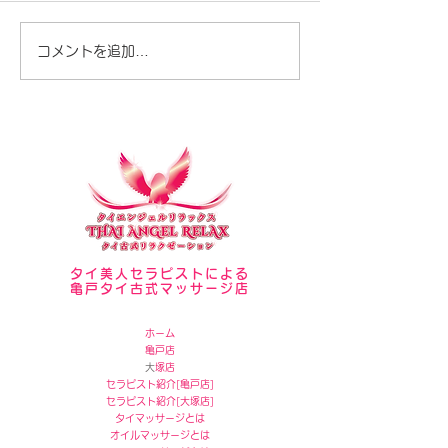
セラピスト写真
夏が暑いですね♪
コメントを追加…
タイ美人セラピストによる
亀戸タイ古式マッサージ店
ホーム
亀戸店
​
大塚店
セラピスト紹介[
亀戸店]
セラピスト紹介[
大塚店]
タイマッサージとは
オイルマッサージとは