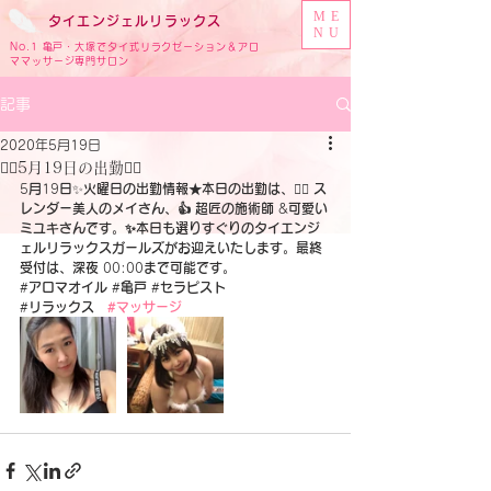
ME
タイ
エンジェル
リラックス
NU
No.1 亀戸・大塚でタイ式リラクゼーション＆アロ
ママッサージ専門サロン
記事
2020年5月19日
🧚‍♂️5月19日の出勤🧚‍♂️
5
月
19
日
✨
火曜日の出勤情報★本日の出勤は、
🧚‍♀️
 ス
レンダー美人のメイさん、👍 超匠の施術師
 &
可愛い
ミユキさんです。✨本日も選りすぐりのタイエンジ
ェルリラックスガールズがお迎えいたします。最終
受付は、深夜
 00:00
まで可能です。
#
アロマオイル
 #
亀戸
 #
セラピスト
#
リラックス　
#マッサージ