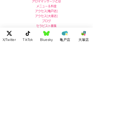
アロママッサージとは
メニュー＆料金
アクセス
[
亀戸店]
アクセス
[
大塚店]
ブログ
セラピスト募集
X/Twitter
TikTok
Bluesky
亀戸店
大塚店
亀戸店 住所
〒136-0071
東京都江東区亀戸5-5-13
リコービル４階
Ricoh Building 4F,
5-5-13 Kameido, Koto-ku, Tokyo
post no.136-0071
お問い合わせ :
03-5609-7180
大塚店 住所
〒170-0004
東京都豊島区北大塚2-2-7
ドルメン大塚4F
4F Dolmen Otsuka
2-2-7 Kitaotsuka, Toshima-ku,