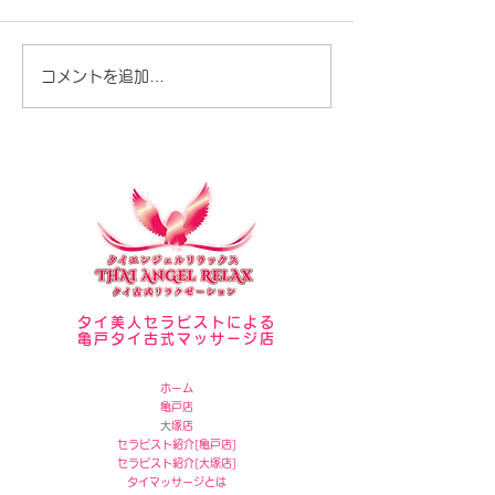
セラピスト写真
夏が暑いですね♪
コメントを追加…
タイ美人セラピストによる
亀戸タイ古式マッサージ店
ホーム
亀戸店
​
大塚店
セラピスト紹介[
亀戸店]
セラピスト紹介[
大塚店]
タイマッサージとは