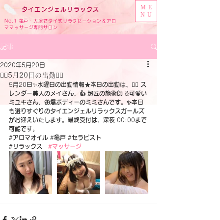
ME
タイ
エンジェル
リラックス
NU
No.1 亀戸・大塚でタイ式リラクゼーション＆アロ
ママッサージ専門サロン
記事
2020年5月20日
🧚‍♂️5月20日の出勤🧚‍♂️
5
月
20
日
✨
水曜日の出勤情報★本日の出勤は、
🧚‍♀️
 ス
レンダー美人のメイさん、👍 超匠の施術師
 &
可愛い
ミユキさん、🦋爆ボディーのミミさんです。✨本日
も選りすぐりのタイエンジェルリラックスガールズ
がお迎えいたします。最終受付は、深夜
 00:00
まで
可能です。
#
アロマオイル
 #
亀戸
 #
セラピスト
#
リラックス　
#マッサージ