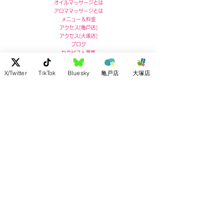
オイルマッサージとは
アロママッサージとは
メニュー＆料金
アクセス
[
亀戸店]
アクセス
[
大塚店]
ブログ
セラピスト募集
X/Twitter
TikTok
Bluesky
亀戸店
大塚店
亀戸店 住所
〒136-0071
東京都江東区亀戸5-5-13
リコービル４階
Ricoh Building 4F,
5-5-13 Kameido, Koto-ku, Tokyo
post no.136-0071
お問い合わせ :
03-5609-7180
大塚店 住所
〒170-0004
東京都豊島区北大塚2-2-7
ドルメン大塚4F
4F Dolmen Otsuka