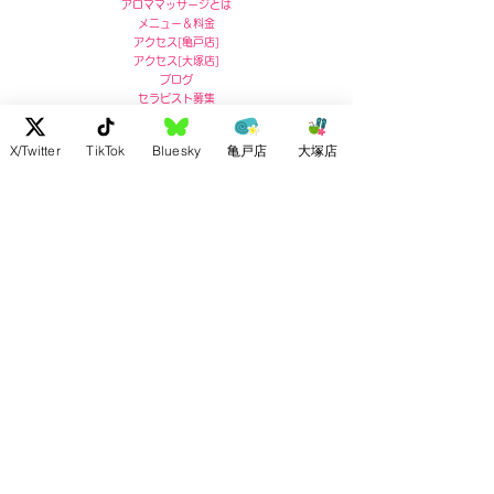
アロママッサージとは
メニュー＆料金
アクセス
[
亀戸店]
アクセス
[
大塚店]
ブログ
セラピスト募集
X/Twitter
TikTok
Bluesky
亀戸店
大塚店
亀戸店 住所
〒136-0071
東京都江東区亀戸5-5-13
リコービル４階
Ricoh Building 4F,
5-5-13 Kameido, Koto-ku, Tokyo
post no.136-0071
お問い合わせ :
03-5609-7180
大塚店 住所
〒170-0004
東京都豊島区北大塚2-2-7
ドルメン大塚4F
4F Dolmen Otsuka
2-2-7 Kitaotsuka, Toshima-ku,