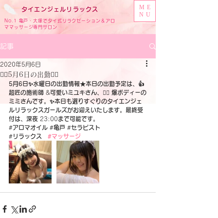
ME
タイ
エンジェル
リラックス
NU
No.1 亀戸・大塚でタイ式リラクゼーション＆アロ
ママッサージ専門サロン
記事
2020年5月6日
🧚‍♂️5月6日の出勤🧚‍♂️
5月6日✨水曜日の出勤情報★本日の出勤予定は、👍 
超匠の施術師
 &
可愛いミユキさん、
🧚‍♀️
 爆ボディーの
ミミさんです。✨本日も選りすぐりのタイエンジェ
ルリラックスガールズがお迎えいたします。最終受
付は、深夜 
23:00
まで可能です。
#
アロマオイル
 #
亀戸
 #
セラピスト
‪#
リラックス　
#マッサージ