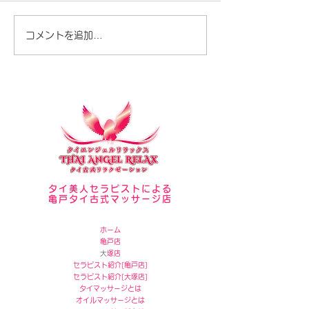
セラピスト写真
夏が暑いですね♪
コメントを追加…
タイ美人セラピストによる
亀戸タイ古式マッサージ店
ホーム
亀戸店
​
大塚店
セラピスト紹介[
亀戸店]
セラピスト紹介[
大塚店]
タイマッサージとは
オイルマッサージとは