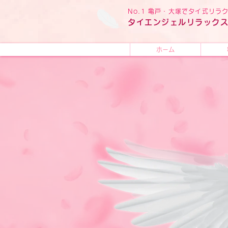
No.1 亀戸・大塚でタイ式リ
タイ
エンジェル
リラック
ホーム