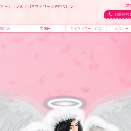
営
ラクゼーション＆アロママッサージ専門サロン
ス
お問合わ
亀戸店
大塚店
タイマッサージとは
メニュー