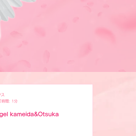
クス
了時間: 1分
ngel kameida&Otsuka