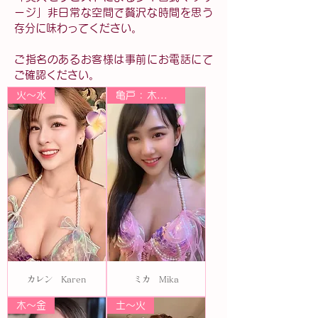
ージ」非日常な空間で贅沢な時間を思う
存分に味わってください。
ご指名のあるお客様は事前にお電話にて
ご確認ください。
火〜水
亀戸 : 木～土 大塚 : 日～水
カレン Karen
ミカ Mika
木〜金
土〜火