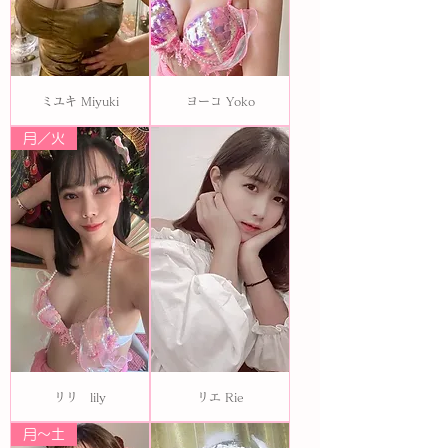
ミユキ Miyuki
ヨーコ Yoko
月／火
リリ lily
リエ Rie
月〜土