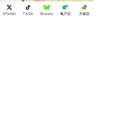
X/Twitter
TikTok
Bluesky
亀戸店
大塚店
アクセス
お問い合わせ：
03-5609-7180
営業時間
12:00~24:00年中無休
❝店内の内装はタイ
そのもの本場の雰囲
気で
伝統のタイ古式
マッサージをご堪能