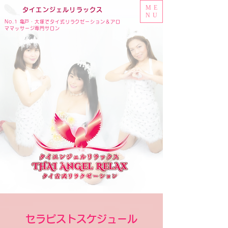
ME
タイ
エンジェル
リラックス
NU
No.1 亀戸・大塚でタイ式リラクゼーション＆アロ
ママッサージ専門サロン
セラピストスケジュール