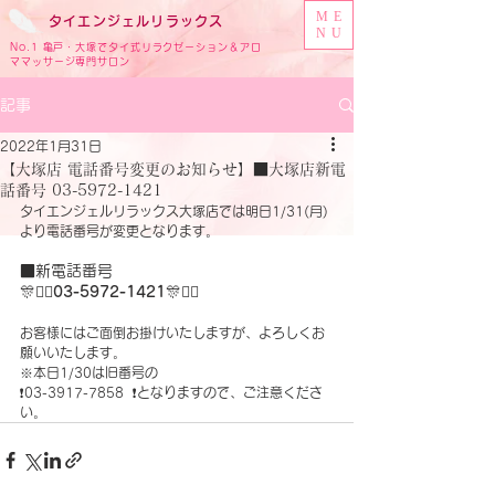
ME
タイ
エンジェル
リラックス
NU
No.1 亀戸・大塚でタイ式リラクゼーション＆アロ
ママッサージ専門サロン
記事
2022年1月31日
【大塚店 電話番号変更のお知らせ】■大塚店新電
話番号 03-5972-1421
タイエンジェルリラックス大塚店では明日1/31(月)
より電話番号が変更となります。
■新電話番号
🎊🧚‍♀
03-5972-1421
🎊🧚‍♀
お客様にはご面倒お掛けいたしますが、よろしくお
願いいたします。
※本日1/30は旧番号の 
❗️03-3917-7858  ❗️となりますので、ご注意くださ
い。