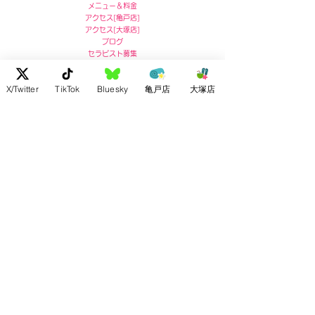
メニュー＆料金
アクセス
[
亀戸店]
アクセス
[
大塚店]
ブログ
セラピスト募集
亀戸店 住所
X/Twitter
TikTok
Bluesky
亀戸店
大塚店
〒136-0071
東京都江東区亀戸5-5-13
リコービル４階
Ricoh Building 4F,
5-5-13 Kameido, Koto-ku, Tokyo
post no.136-0071
お問い合わせ :
03-5609-7180
大塚店 住所
〒170-0004
東京都豊島区北大塚2-2-7
ドルメン大塚4F
4F Dolmen Otsuka
2-2-7 Kitaotsuka, Toshima-ku,
Tōkyō-to