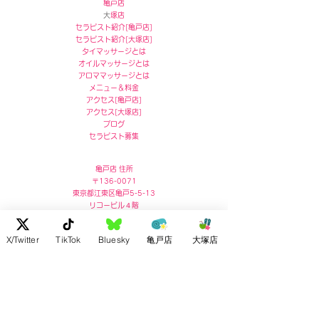
亀戸店
​
大塚店
セラピスト紹介[
亀戸店]
セラピスト紹介[
大塚店]
タイマッサージとは
オイルマッサージとは
アロママッサージとは
メニュー＆料金
アクセス
[
亀戸店]
アクセス
[
大塚店]
ブログ
セラピスト募集
亀戸店 住所
〒136-0071
東京都江東区亀戸5-5-13
リコービル４階
Ricoh Building 4F,
X/Twitter
TikTok
Bluesky
亀戸店
大塚店
5-5-13 Kameido, Koto-ku, Tokyo
post no.136-0071
お問い合わせ :
03-5609-7180
大塚店 住所