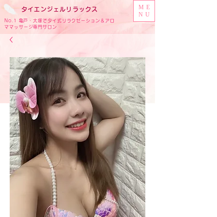
ME
タイ
エンジェル
リラックス
NU
No.1 亀戸・大塚でタイ式リラクゼーション＆アロ
ママッサージ専門サロン